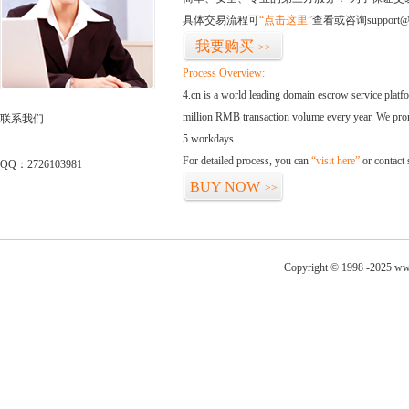
具体交易流程可
“点击这里”
查看或咨询support@
我要购买
>>
Process Overview:
4.cn is a world leading domain escrow service plat
million RMB transaction volume every year. We promi
联系我们
5 workdays.
For detailed process, you can
“visit here”
or contact
QQ：2726103981
BUY NOW
>>
Copyright © 1998 -2025 www