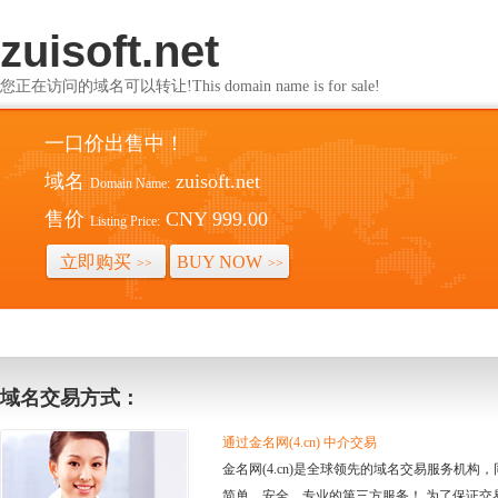
zuisoft.net
您正在访问的域名可以转让!This domain name is for sale!
一口价出售中！
域名
zuisoft.net
Domain Name:
售价
CNY 999.00
Listing Price:
立即购买
BUY NOW
>>
>>
域名交易方式：
通过金名网(4.cn) 中介交易
金名网(4.cn)是全球领先的域名交易服务机
简单、安全、专业的第三方服务！ 为了保证交